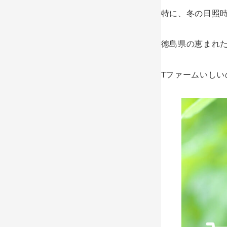
特に、冬の日照
徳島県の恵まれ
Tファームいし