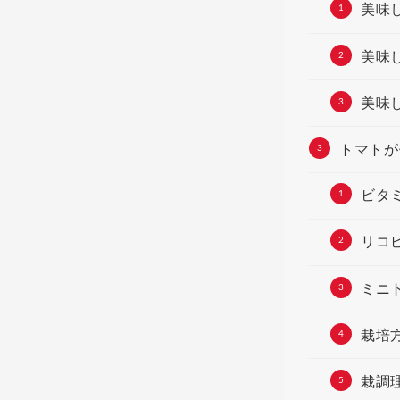
美味
美味
美味
トマトが
ビタ
リコ
ミニ
栽培
栽調